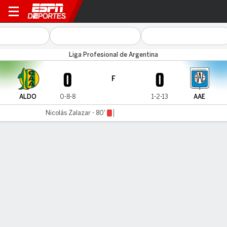
Aldosivi v Estudiantes RC
Liga Profesional de Argentina
0
0
F
ALDO
0-8-8
1-2-13
AAE
Nicolás Zalazar - 80'
Resumen
Comentario
Videos
LÍNEA DE TIEMPO DE JUEGO
ALDO