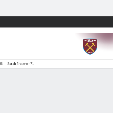
Watch
Juegos
56'
Sarah Brasero - 71'