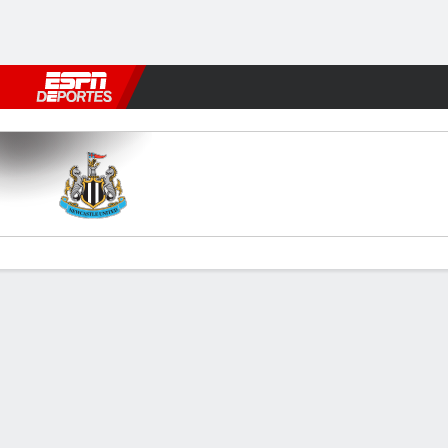
Fútbol
MLB
F. Americano
Básquetbol
WNBA
F1
Boxe
Newcastle v West Ham
Resumen