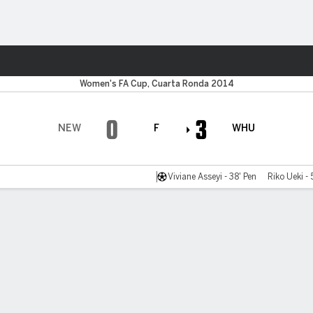
o
Más Deportes
Women's FA Cup, Cuarta Ronda 2014
0
3
NEW
F
WHU
Viviane Asseyi - 38' Pen
Riko Ueki - 