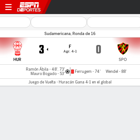
Huracán v Sport
Sudamericana, Ronda de 16
3
0
F
Agr. 4-1
HUR
SPO
Ramón Ábila - 48', 73'
Ferrugem - 74'
Wendel - 88'
Mauro Bogado - 53'
Juego de Vuelta - Huracán Gana 4-1 en el global
Resumen
Crónica
Comentario
No Story Available