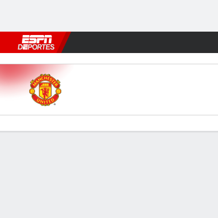
Fútbol
MLB
F. Americano
Básquetbol
WNBA
F1
Boxe
Man Utd v Leicester
Resumen
Crónica
Comentario