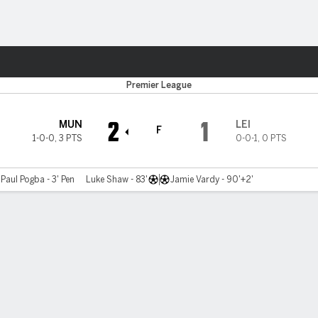
o
Más Deportes
Premier League
2
1
MUN
LEI
F
1-0-0
,
3 PTS
0-0-1
,
0 PTS
Paul Pogba - 3' Pen
Luke Shaw - 83'
Jamie Vardy - 90'+2'