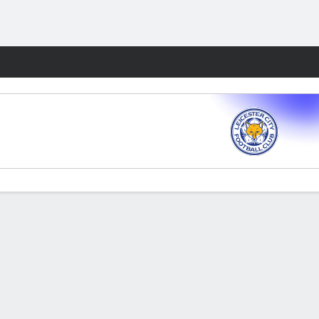
Watch
Juegos