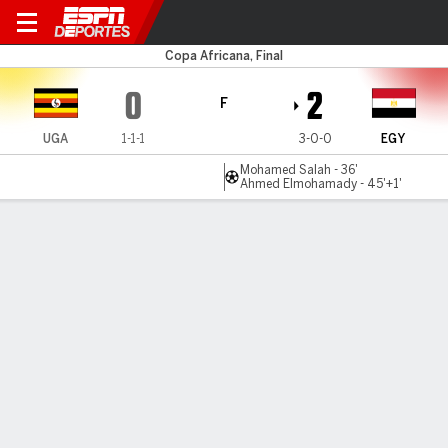
Uganda v Egipto
Copa Africana, Final
0
2
F
UGA
1-1-1
3-0-0
EGY
Mohamed Salah - 36'
Ahmed Elmohamady - 45'+1'
Resumen
Crónica
Comentario
Nueva victoria para Egipto de la mano de
Mohamed Salah