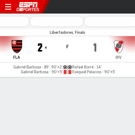
Flamengo v River Plate
Libertadores, Finals
2
1
F
FLA
RIV
Gabriel Barbosa - 89', 90'+2'
Rafael Borré - 14'
Gabriel Barbosa - 90'+5'
Exequiel Palacios - 90'+5'
Resumen
Crónica
Comentario
Flamengo lo dio vuelta en el final y dejó a River
sin Copa