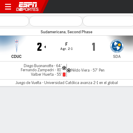
U Católica v Sol de América
Sudamericana, Second Phase
2
1
F
Agr. 2-1
CDUC
SDA
Diego Buonanotte - 64'
Fernando Zampedri - 81'
Nildo Viera - 57' Pen
Valber Huerta - 55'
Juego de Vuelta - Universidad Católica avanza 2-1 en el global
Resumen
Crónica
Comentario
Católica remontó un partido adverso y avanzó