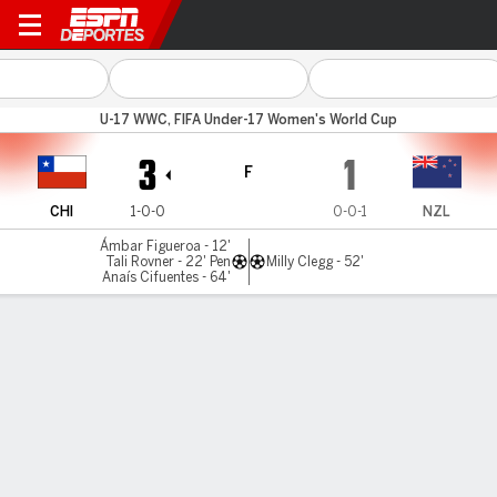
Chile v New Zealand
U-17 WWC, FIFA Under-17 Women's World Cup
3
1
F
CHI
1-0-0
0-0-1
NZL
Ámbar Figueroa - 12'
Tali Rovner - 22' Pen
Milly Clegg - 52'
Anaís Cifuentes - 64'
Resumen
Crónica
La Roja femenina Sub 17 debutó con histórico
triunfo en el Mundial de India