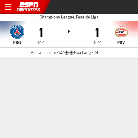
PSG v PSV
Champions League, Fase de Liga
1
1
F
PSG
1-1-1
0-2-1
PSV
Achraf Hakimi - 55'
Noa Lang - 34'
Resumen
Comentario
Videos
No Story Available
INFORMACIÓN DEL PARTIDO
Parc des Princes
3:00 PM
,
22 de Octubre, 2024