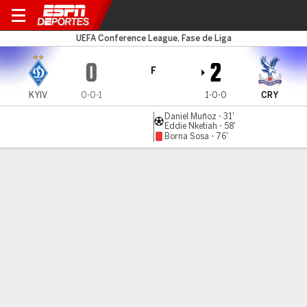
Dynamo Kyiv v C Palace
UEFA Conference League, Fase de Liga
0
2
F
KYIV
0-0-1
1-0-0
CRY
Daniel Muñoz - 31'
Eddie Nketiah - 58'
Borna Sosa - 76'
Resumen
Comentario
Videos
No Story Available
INFORMACIÓN DEL PARTIDO