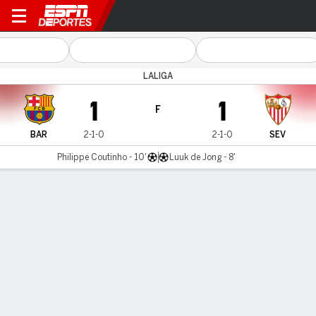
Barcelona v Sevilla
LALIGA
1
1
F
BAR
2-1-0
2-1-0
SEV
Philippe Coutinho - 10'
Luuk de Jong - 8'
Resumen
Crónica
Comentario
Sevilla frena cabalgada del Barça de Koeman