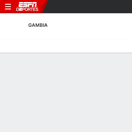
GAMBIA
Portada
Calendario
Resultados
Plantel
Estadísticas
Calendario
3
1
0
0
F
F
SEN
GAM
IRN
GAM
Amistosos
Amistosos
GAMBIA
SOCCER