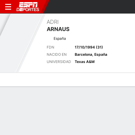
ADRI
ARNAUS
España
FDN
17/10/1994 (31)
NACIDO EN
Barcelona, España
UNIVERSIDAD
Texas A&M
Perfil de Jugador
Noticias
Bio
Resultados
Tarjetas
Últimas noticias
Ver Todo