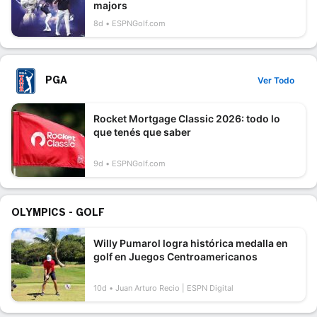
majors
8d
ESPNGolf.com
PGA
Ver Todo
Rocket Mortgage Classic 2026: todo lo
que tenés que saber
9d
ESPNGolf.com
OLYMPICS - GOLF
Willy Pumarol logra histórica medalla en
golf en Juegos Centroamericanos
10d
Juan Arturo Recio | ESPN Digital