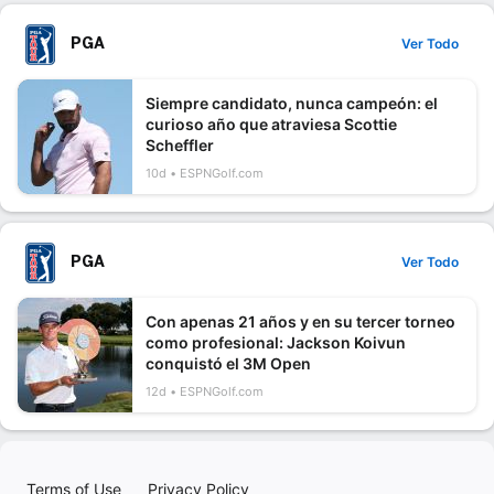
PGA
Ver Todo
Siempre candidato, nunca campeón: el
curioso año que atraviesa Scottie
Scheffler
10d
ESPNGolf.com
PGA
Ver Todo
Con apenas 21 años y en su tercer torneo
como profesional: Jackson Koivun
conquistó el 3M Open
12d
ESPNGolf.com
Terms of Use
Privacy Policy