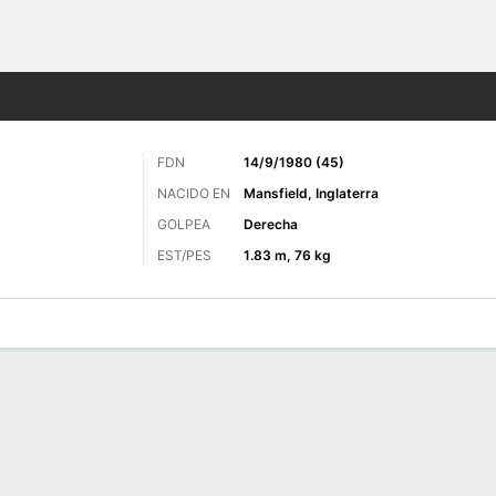
o
Golf
Más Deportes
FDN
14/9/1980 (45)
NACIDO EN
Mansfield, Inglaterra
GOLPEA
Derecha
EST/PES
1.83 m, 76 kg