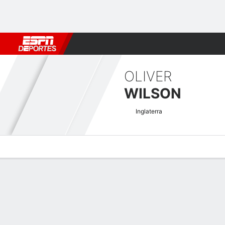
Fútbol
MLB
F. Americano
Básquetbol
WNBA
F1
Boxe
OLIVER
WILSON
Inglaterra
Perfil de Jugador
Noticias
Bio
Resultados
Tarjetas