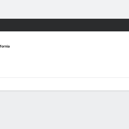
Watch
Juegos
fornia