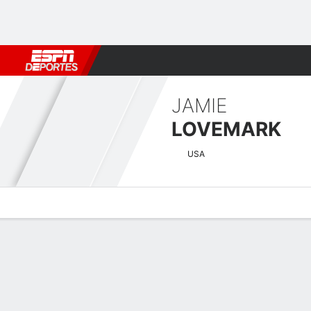
Fútbol
MLB
F. Americano
Básquetbol
WNBA
F1
Boxe
JAMIE
LOVEMARK
USA
Perfil de Jugador
Noticias
Bio
Resultados
Tarjetas