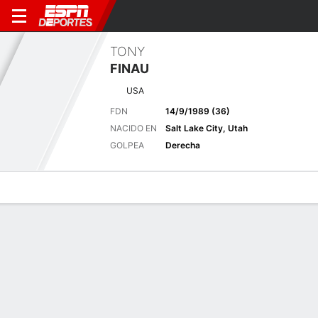
TONY
FINAU
USA
FDN
14/9/1989 (36)
NACIDO EN
Salt Lake City, Utah
GOLPEA
Derecha
Perfil de Jugador
Noticias
Bio
Resultados
Tarjetas
Últimas noticias
Ver Todo