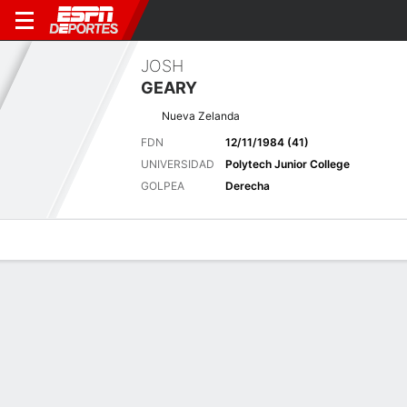
JOSH
GEARY
Nueva Zelanda
FDN
12/11/1984 (41)
UNIVERSIDAD
Polytech Junior College
GOLPEA
Derecha
Perfil de Jugador
Noticias
Bio
Resultados
Tarjetas
Últimas noticias
Ver Todo