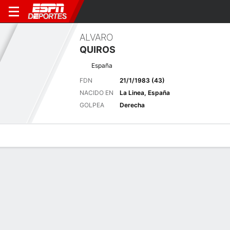
ALVARO
QUIROS
España
FDN
21/1/1983 (43)
NACIDO EN
La Linea, España
GOLPEA
Derecha
Perfil de Jugador
Noticias
Bio
Resultados
Tarjetas
Últimas noticias
Ver Todo