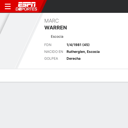
MARC
WARREN
Escocia
FDN
1/4/1981 (45)
NACIDO EN
Rutherglen, Escocia
GOLPEA
Derecha
Perfil de Jugador
Noticias
Bio
Resultados
Tarjetas
Últimas noticias
Ver Todo