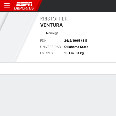
KRISTOFFER
VENTURA
Noruega
FDN
24/2/1995 (31)
UNIVERSIDAD
Oklahoma State
EST/PES
1.91 m, 81 kg
Perfil de Jugador
Noticias
Bio
Resultados
Tarjetas
Wyndham Championship - 6 ago.-9
Pos
T50 (-5)
Sedgefield Country Club