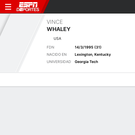
VINCE
WHALEY
USA
FDN
14/3/1995 (31)
NACIDO EN
Lexington, Kentucky
UNIVERSIDAD
Georgia Tech
Perfil de Jugador
Noticias
Bio
Resultados
Tarjetas
Wyndham Championship - 6 ago.-9
Pos
146 (+7)
Sedgefield Country Club