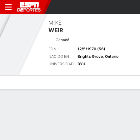
MIKE
WEIR
Canadá
FDN
12/5/1970 (56)
NACIDO EN
Brights Grove, Ontario
UNIVERSIDAD
BYU
Perfil de Jugador
Noticias
Bio
Resultados
Tarjetas
Kaulig Companies Championship - 9 jul.-12
Pos
T42 (+5)
Firestone CC (South Course)