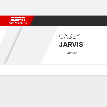
Fútbol
MLB
F. Americano
Básquetbol
WNBA
F1
Boxe
CASEY
JARVIS
Sudáfrica
Perfil de Jugador
Noticias
Bio
Resultados
Tarjetas