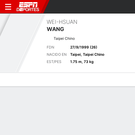
WEI-HSUAN
WANG
Taipei Chino
FDN
27/9/1999 (26)
NACIDO EN
Taipei, Taipei Chino
EST/PES
1.75 m, 73 kg
Perfil de Jugador
Noticias
Bio
Resultados
Tarjetas
Últimas noticias
Ver Todo