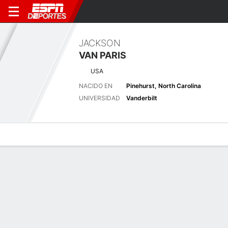
JACKSON
VAN PARIS
USA
NACIDO EN
Pinehurst, North Carolina
UNIVERSIDAD
Vanderbilt
Perfil de Jugador
Noticias
Bio
Resultados
Tarjetas
Pinnacle Bank Championship pres. by Woodhouse
Pos
T54
- 6 ago.-9
(-2)
The Club at Indian Creek