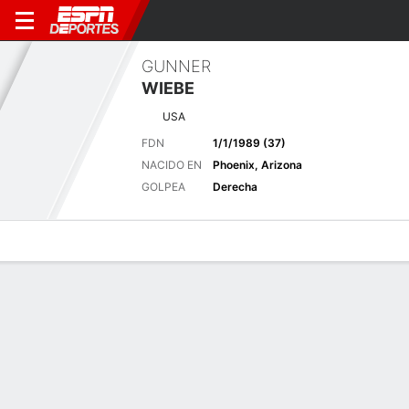
GUNNER
WIEBE
USA
FDN
1/1/1989 (37)
NACIDO EN
Phoenix, Arizona
GOLPEA
Derecha
Perfil de Jugador
Noticias
Bio
Resultados
Tarjetas
Últimas noticias
Ver Todo