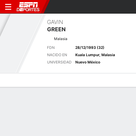
GAVIN
GREEN
Malasia
FDN
28/12/1993 (32)
NACIDO EN
Kuala Lumpur, Malasia
UNIVERSIDAD
Nuevo México
Perfil de Jugador
Noticias
Bio
Resultados
Tarjetas
Últimas noticias
Ver Todo