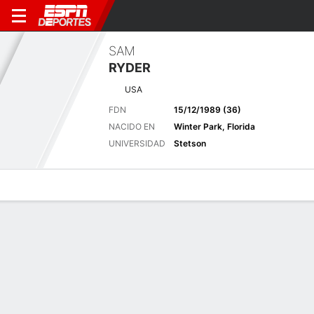
SAM
RYDER
USA
FDN
15/12/1989 (36)
NACIDO EN
Winter Park, Florida
UNIVERSIDAD
Stetson
Perfil de Jugador
Noticias
Bio
Resultados
Tarjetas
RBC Canadian Open - 11 jun.-14
Pos
T45 (-5)
TPC Toronto at Osprey Valley (North Course)