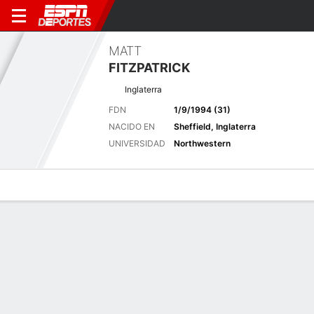
MATT
FITZPATRICK
Inglaterra
FDN
1/9/1994 (31)
NACIDO EN
Sheffield, Inglaterra
UNIVERSIDAD
Northwestern
Perfil de Jugador
Noticias
Bio
Resultados
Tarjetas
Últimas noticias
Ver Todo