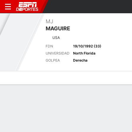
MJ
MAGUIRE
USA
FDN
19/10/1992 (33)
UNIVERSIDAD
North Florida
GOLPEA
Derecha
Perfil de Jugador
Noticias
Bio
Resultados
Tarjetas
Últimas noticias
Ver Todo