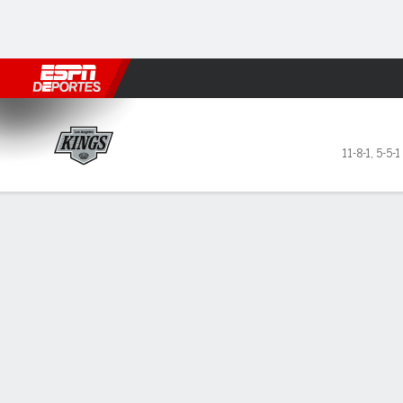
Fútbol
MLB
F. Americano
Básquetbol
WNBA
F1
Boxe
Los Angeles Kings en Vanc
11-8-1
,
5-5-1
Resumen
Ficha
Estadísticas de Equipo
Estrellas del juego
Estadí