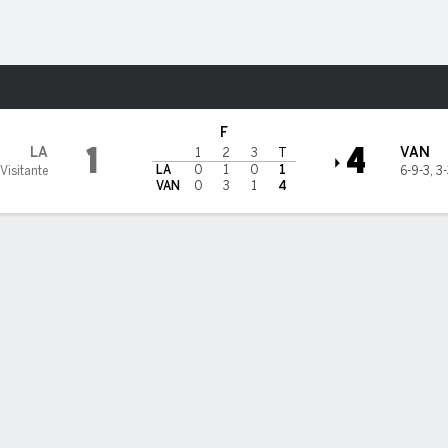
o
NHL
Más Deportes
ouver Canucks
F
1
4
LA
VAN
1
2
3
T
LA
0
1
0
1
 Visitante
6-9-3
,
3-
VAN
0
3
1
4
sticas de Equipo