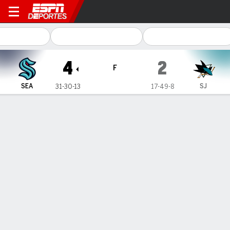
Seattle Kraken en San Jose 
4
2
F
SEA
SJ
31-30-13
17-49-8
Resumen
Ficha
Estadísticas de Equipo
Estadísticas de Equipo
Tiros
32
26
Aciertos
10
26
Reinicios ganados
23
31