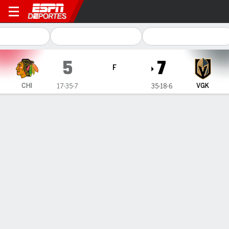
Chicago Blackhawks en Veg
5
7
F
CHI
VGK
17-35-7
35-18-6
Resumen
Ficha
Estadísticas de Equipo
Estadísticas de Equipo
Tiros
22
33
Aciertos
20
17
Reinicios ganados
26
36