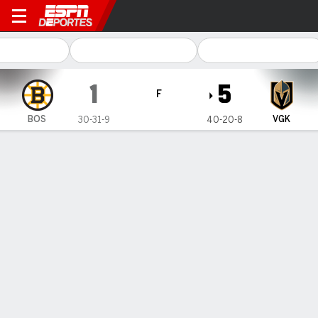
Boston Bruins en Vegas Gol
1
5
F
BOS
VGK
30-31-9
40-20-8
Resumen
Ficha
Estadísticas de Equipo
Estadísticas de Equipo
Tiros
19
32
Aciertos
29
16
Reinicios ganados
32
22