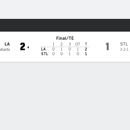
o
NHL
Más Deportes
is Blues
Final/TE
2
1
LA
STL
1
2
3
OT
T
LA
0
1
0
1
2
sitante
3-2-1
,
STL
0
0
1
0
1
sticas de Equipo