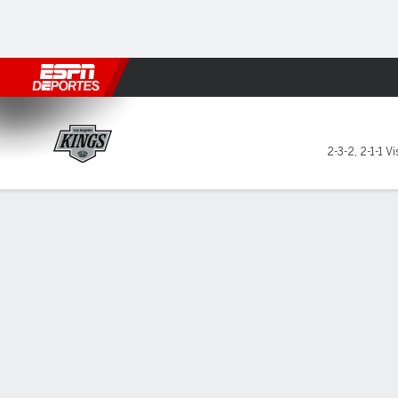
Fútbol
MLB
F. Americano
Básquetbol
WNBA
F1
Boxe
Los Angeles Kings en St. Lou
2-3-2
,
2-1-1 Vi
Resumen
Ficha
Estadísticas de Equipo
Estrellas del juego
Estadí