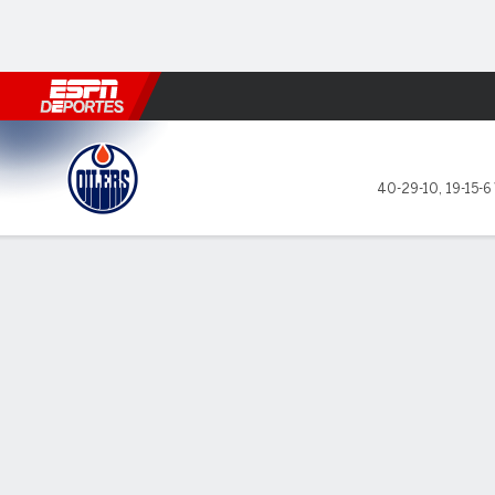
Fútbol
MLB
F. Americano
Básquetbol
WNBA
F1
Boxe
Edmonton Oilers en San Jos
40-29-10
,
19-15-6 
Resumen
Ficha
Estadísticas de Equipo
Videos
Estrellas del juego
Estadí