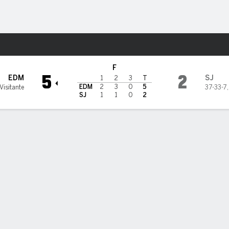
o
NHL
Más Deportes
e Sharks
F
5
2
EDM
SJ
1
2
3
T
EDM
2
3
0
5
Visitante
37-33-7
SJ
1
1
0
2
sticas de Equipo