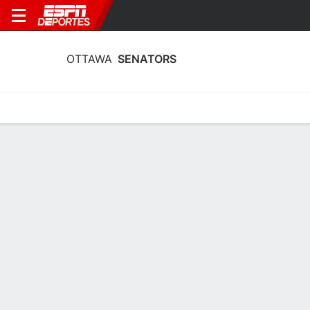
OTTAWA
SENATORS
Portada
Calendario
Estadí­sticas
Plantilla
Estadísticas de Guardametas Ottawa
Senators 2025-26
Guardametas
Patinadores
Jugador - Total