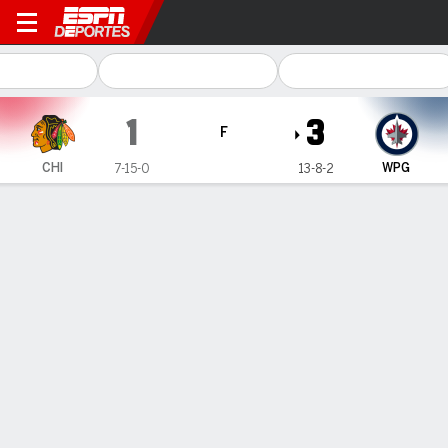
Chicago Blackhawks en Win
1
3
F
CHI
WPG
7-15-0
13-8-2
Resumen
Ficha
Estadísticas de Equipo
CHI
WPG
Chicago Blackhawks
DELANTEROS
G
A
+/-
S
SM
SHBLK
PN
PIM
H
TK
GV
SHFT
J. Anderson
0
0
-1
0
0
0
0
0
0
0
0
17
#
15