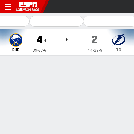
Buffalo Sabres en Tampa Bay
4
2
F
BUF
TB
39-37-6
44-29-8
Resumen
Ficha
Estadísticas de Equipo
Estrellas del juego
D. Cozens
C
- BUF
2
Goals
1
Assists