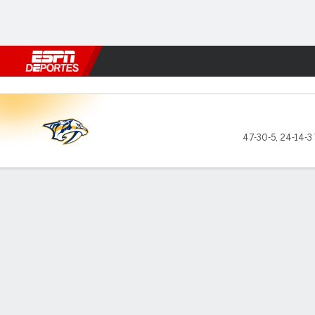
Fútbol
MLB
F. Americano
Básquetbol
WNBA
F1
Boxe
Nashville Predators en Van
47-30-5
,
24-14-3 
Resumen
Ficha
Estadísticas de Equipo
Estrellas del juego