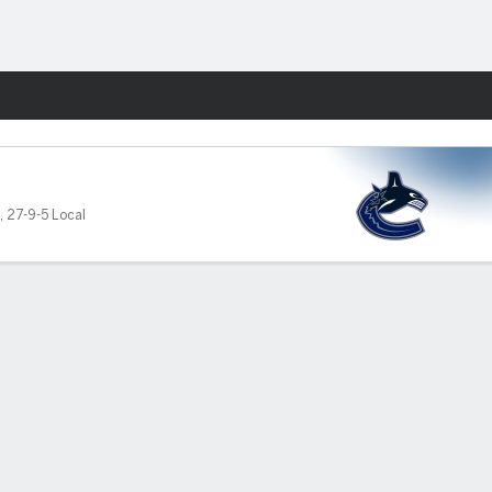
Watch
Juegos
,
27-9-5 Local