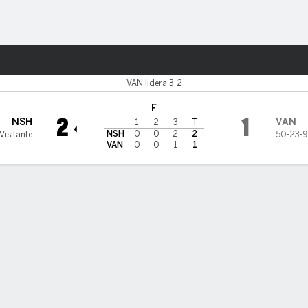
o
NHL
Más Deportes
couver Canucks
VAN lidera 3-2
F
2
1
NSH
VAN
1
2
3
T
NSH
0
0
2
2
Visitante
50-23-9
VAN
0
0
1
1
Anotaciones
Penales