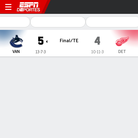
Vancouver Canucks en Detro
5
4
Final/TE
VAN
DET
13-7-3
10-11-3
Resumen
Ficha
Estadísticas de Equipo
Estrellas del juego
J. DeBrusk
LW
- VAN
3
Goals
1
Assists