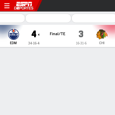
Edmonton Oilers en Chicag
4
3
Final/TE
EDM
CHI
34-16-4
16-31-6
Resumen
Ficha
Estadísticas de Equipo
Estrellas del juego
Z. Hyman
LW
- EDM
1
Goals
0
Assists