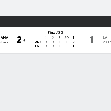
o
NHL
Más Deportes
les Kings
Final/SO
2
1
ANA
LA
1
2
3
SO
T
ANA
0
0
1
1
2
sitante
29-17
LA
0
0
1
0
1
Anotaciones
Penales
adas de anotación