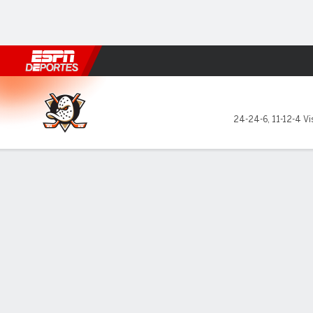
Fútbol
MLB
F. Americano
Básquetbol
WNBA
F1
Boxe
Anaheim Ducks en Los Ange
24-24-6
,
11-12-4 Vi
Resumen
Ficha
Estadísticas de Equipo
Estrellas del juego
Sin jug