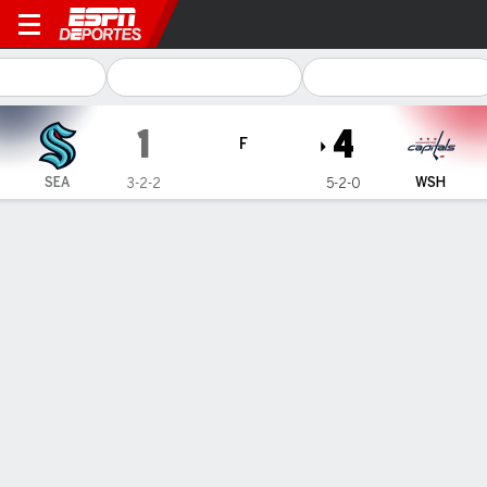
Seattle Kraken en Washingto
1
4
F
SEA
WSH
3-2-2
5-2-0
Resumen
Ficha
Estadísticas de Equipo
No Plays Available
Información del partido