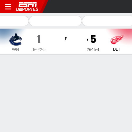
Vancouver Canucks en Detro
1
5
F
VAN
DET
16-22-5
26-15-4
Resumen
Ficha
Estadísticas de Equipo
Sin videos disponibles
Información del partido