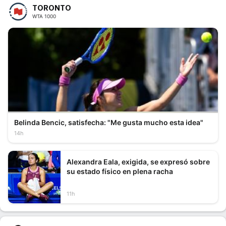
TORONTO
WTA 1000
Belinda Bencic, satisfecha: "Me gusta mucho esta idea"
14h
Alexandra Eala, exigida, se expresó sobre
su estado físico en plena racha
11h