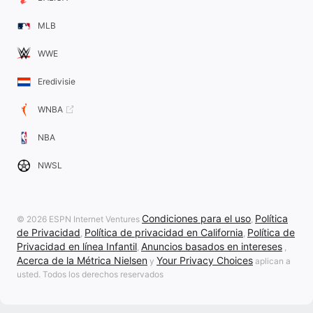
MLB
WWE
Eredivisie
WNBA
NBA
NWSL
Condiciones para el uso
Política
© 2026 ESPN Internet Ventures
,
de Privacidad
Política de privacidad en California
Política de
,
,
Privacidad en línea Infantil
Anuncios basados en intereses
,
,
Acerca de la Métrica Nielsen
Your Privacy Choices
y
aplican a
usted. Todos los derechos reservados