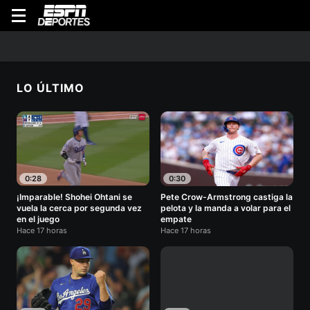
WATCH
En Vivo
Lo Último
Originales
Buscar
Programa
LO ÚLTIMO
Volver
0:28
0:30
¡Imparable! Shohei Ohtani se
Pete Crow-Armstrong castiga la
vuela la cerca por segunda vez
pelota y la manda a volar para el
en el juego
empate
Hace 17 horas
Hace 17 horas