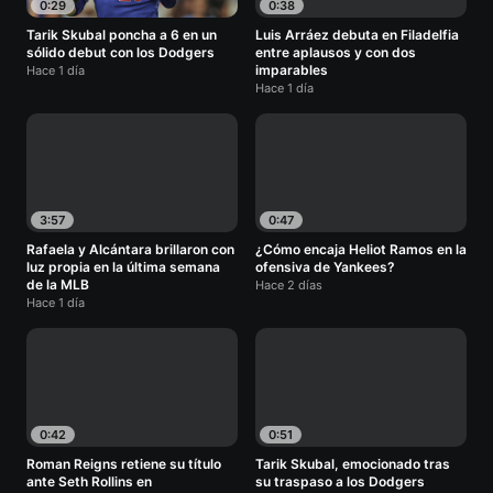
0:29
0:38
Tarik Skubal poncha a 6 en un
Luis Arráez debuta en Filadelfia
sólido debut con los Dodgers
entre aplausos y con dos
imparables
Hace 1 día
Hace 1 día
3:57
0:47
Rafaela y Alcántara brillaron con
¿Cómo encaja Heliot Ramos en la
luz propia en la última semana
ofensiva de Yankees?
de la MLB
Hace 2 días
Hace 1 día
0:42
0:51
Roman Reigns retiene su título
Tarik Skubal, emocionado tras
ante Seth Rollins en
su traspaso a los Dodgers