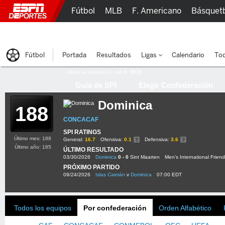
Fútbol
MLB
F. Americano
Básquet
Lucha Libre
Olímpicos
Más Deportes
Fútbol
Portada
Resultados
Ligas
Calendario
Tod
Última actualización:
oct 8, 2015
Guía de SPI
Elegir Confederación
Dominica
188
CONCACAF
SPI RATINGS
Último mes: 188
General:
16.7
Ofensiva:
0.1
Defensiva:
3.6
Último año: 185
ÚLTIMO RESULTADO
03/30/2026
Dominica
0 - 0
Sint Maarten
Men's International Friend
PRÓXIMO PARTIDO
09/24/2026
Islas Caimán
v
Dominica
07:00 EDT
Todos los equipos
Por confederación
Orden Alfabético