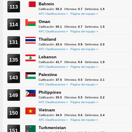
Bahrein
113
Calificación:
50.3
Ofensiva:
0.7
Defensiva:
1.5
AFC Clasificaciones »
Página del equipo »
Oman
114
Calificación:
50.1
Ofensiva:
0.7
Defensiva:
1.5
AFC Clasificaciones »
Página del equipo »
Thailand
131
Calificación:
43.4
Ofensiva:
0.8
Defensiva:
2.0
AFC Clasificaciones »
Página del equipo »
Lebanon
135
Calificación:
41.7
Ofensiva:
0.6
Defensiva:
1.9
AFC Clasificaciones »
Página del equipo »
Palestine
143
Calificación:
37.5
Ofensiva:
0.5
Defensiva:
2.1
AFC Clasificaciones »
Página del equipo »
Philippines
149
Calificación:
35.5
Ofensiva:
0.5
Defensiva:
2.2
AFC Clasificaciones »
Página del equipo »
Vietnam
150
Calificación:
34.9
Ofensiva:
0.6
Defensiva:
2.4
AFC Clasificaciones »
Página del equipo »
Turkmenistan
151