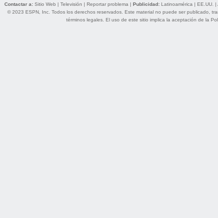
Contactar a:
Sitio Web
|
Televisión
|
Reportar problema
|
Publicidad:
Latinoamérica
|
EE.UU.
|
© 2023 ESPN, Inc. Todos los derechos reservados. Este material no puede ser publicado, trans
términos legales
. El uso de este sitio implica la aceptación de la
Pol