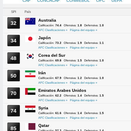
AFC
CAF
CONCACAF
CONMEBOL
OFC
UEFA
SPI
País
Australia
32
Calificación:
74.4
Ofensiva:
1.8
Defensiva:
1.0
AFC Clasificaciones »
Página del equipo »
Japón
34
Calificación:
73.2
Ofensiva:
1.9
Defensiva:
1.1
AFC Clasificaciones »
Página del equipo »
Corea del Sur
48
Calificación:
69.8
Ofensiva:
1.5
Defensiva:
1.0
AFC Clasificaciones »
Página del equipo »
Irán
50
Calificación:
67.9
Ofensiva:
1.2
Defensiva:
1.0
AFC Clasificaciones »
Página del equipo »
Emiratos Arabes Unidos
70
Calificación:
62.2
Ofensiva:
1.4
Defensiva:
1.5
AFC Clasificaciones »
Página del equipo »
Syria
74
Calificación:
61.6
Ofensiva:
1.4
Defensiva:
1.5
AFC Clasificaciones »
Página del equipo »
Qatar
85
Calificación:
57.2
Ofensiva:
1.1
Defensiva:
1.4