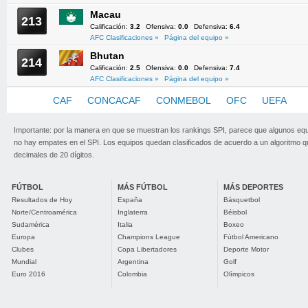
Macau
213
Calificación:
3.2
Ofensiva:
0.0
Defensiva:
6.4
AFC Clasificaciones »
Página del equipo »
Bhutan
214
Calificación:
2.5
Ofensiva:
0.0
Defensiva:
7.4
AFC Clasificaciones »
Página del equipo »
AFC
CAF
CONCACAF
CONMEBOL
OFC
UEFA
Importante: por la manera en que se muestran los rankings SPI, parece que algunos eq
no hay empates en el SPI. Los equipos quedan clasificados de acuerdo a un algoritmo 
decimales de 20 dígitos.
FÚTBOL
MÁS FÚTBOL
MÁS DEPORTES
Resultados de Hoy
España
Básquetbol
Norte/Centroamérica
Inglaterra
Béisbol
Sudamérica
Italia
Boxeo
Europa
Champions League
Fútbol Americano
Clubes
Copa Libertadores
Deporte Motor
Mundial
Argentina
Golf
Euro 2016
Colombia
Olímpicos